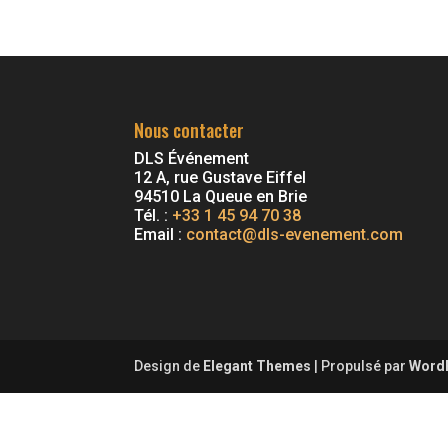
Nous contacter
DLS Événement
12 A, rue Gustave Eiffel
94510 La Queue en Brie
Tél. :
+33 1 45 94 70 38
Email :
contact@dls-evenement.com
Design de
Elegant Themes
| Propulsé par
Word