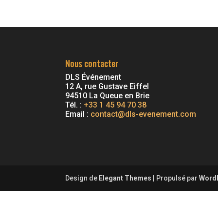
Nous contacter
DLS Événement
12 A, rue Gustave Eiffel
94510 La Queue en Brie
Tél. :
+33 1 45 94 70 38
Email :
contact@dls-evenement.com
Design de
Elegant Themes
| Propulsé par
Word