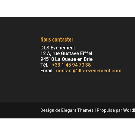
Nous contacter
DLS Événement
12 A, rue Gustave Eiffel
94510 La Queue en Brie
Tél. :
+33 1 45 94 70 38
Email :
contact@dls-evenement.com
Design de
Elegant Themes
| Propulsé par
Word